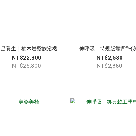
沃足養生｜柚木岩盤族浴機
伸呼吸｜特規版靠背墊(灰
NT$22,800
NT$2,580
NT$25,800
NT$2,880