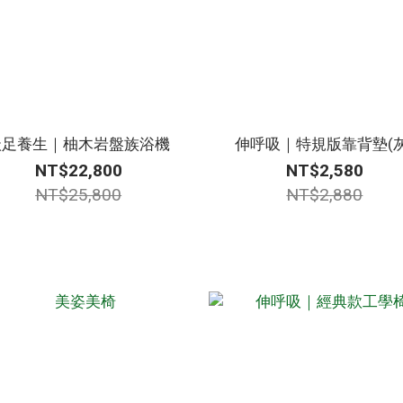
沃足養生｜柚木岩盤族浴機
伸呼吸｜特規版靠背墊(灰
NT$22,800
NT$2,580
NT$25,800
NT$2,880