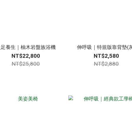
沃足養生｜柚木岩盤族浴機
伸呼吸｜特規版靠背墊(灰
NT$22,800
NT$2,580
NT$25,800
NT$2,880