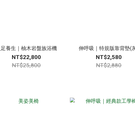
沃足養生｜柚木岩盤族浴機
伸呼吸｜特規版靠背墊(灰
NT$22,800
NT$2,580
NT$25,800
NT$2,880